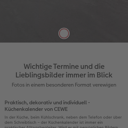
Satte Farben, seidenmatter Look
Die hochwertige FSC®-zertifizierte Papierqualität
Digitaldruck Matt mit einer Stärke von 250 g/m²
und seidenmatter Oberfläche lässt sich gut mit
Stiften beschreiben.
Wichtige Termine und die
Lieblingsbilder immer im Blick
Fotos in einem besonderen Format verewigen
Praktisch, dekorativ und individuell -
Küchenkalender von CEWE
In der Küche, beim Kühlschrank, neben dem Telefon oder über
dem Schreibtisch – der Küchenkalender ist immer ein
praktischer Alltagsbegleiter. Wird er mit persönlichen Bildern