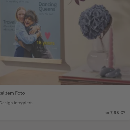
telltem Foto
 Design integriert.
7,98 €
*
ab