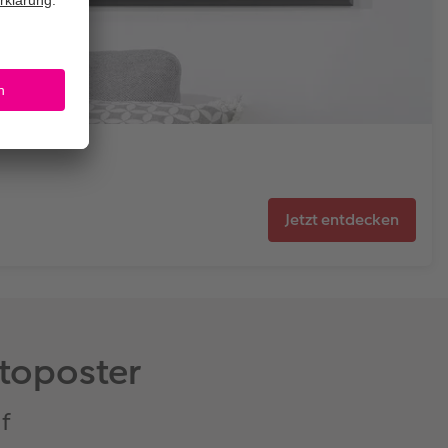
Jetzt entdecken
otoposter
uf