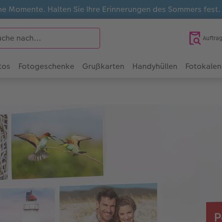
e Momente. Halten Sie Ihre Erinnerungen des Sommers fest
Auftra
tos
Fotogeschenke
Grußkarten
Handyhüllen
Fotokalen
P