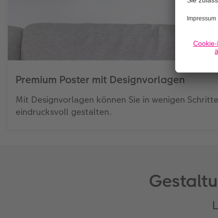
Premium Poster mit Designvorlagen
Mit Designvorlagen können Sie in wenigen Schritt
eindrucksvoll gestalten.
Gestaltu
L