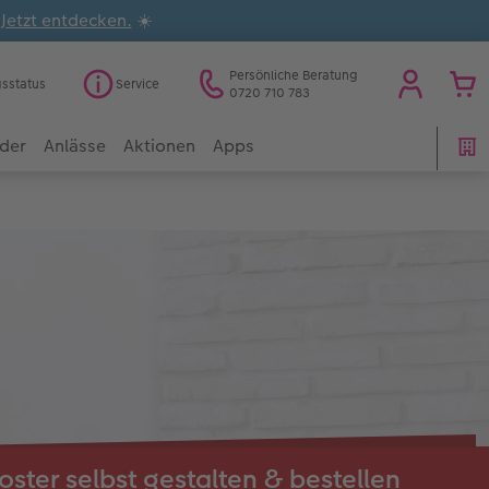
.
Jetzt entdecken.
☀️
Persönliche Beratung
gsstatus
Service
0720 710 783
der
Anlässe
Aktionen
Apps
oster selbst gestalten & bestellen