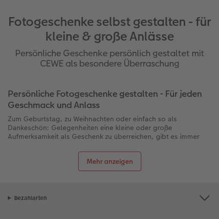
Fotogeschenke selbst gestalten - für
kleine & große Anlässe
Persönliche Geschenke persönlich gestaltet mit
CEWE als besondere Überraschung
Persönliche Fotogeschenke gestalten - Für jeden
Geschmack und Anlass
Zum Geburtstag, zu Weihnachten oder einfach so als
Dankeschön: Gelegenheiten eine kleine oder große
Aufmerksamkeit als Geschenk zu überreichen, gibt es immer
wieder. Oft ist es gar nicht so einfach, das passende Geschenk
zu finden. Einfallsreich, persönlich und individuell soll es sein.
Mehr anzeigen
Haben Sie schon einmal daran gedacht, persönliche
Fotogeschenke selbst zu gestalten? Die Fotogeschenke von
CEWE sind hierfür die perfekte Wahl. Für die verschiedenen
Geschmäcker Ihrer Freunde und Verwandten finden Sie bei
CEWE mit Sicherheit das passende Geschenk!
Bezahlarten
Gestalten Sie
individuelle Fotogeschenke für jeden Geschmack