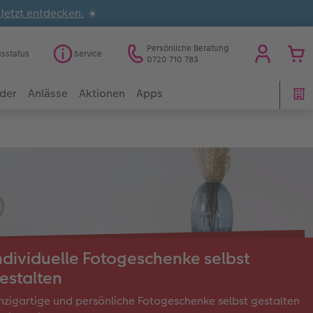
.
Jetzt entdecken.
☀️
Persönliche Beratung
gsstatus
Service
0720 710 783
der
Anlässe
Aktionen
Apps
ndividuelle Fotogeschenke selbst
estalten
nzigartige und persönliche Fotogeschenke selbst gestalten