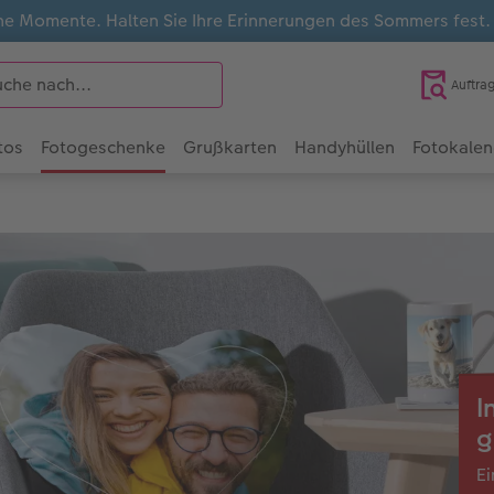
e Momente. Halten Sie Ihre Erinnerungen des Sommers fest
Auftra
tos
Fotogeschenke
Grußkarten
Handyhüllen
Fotokalen
I
g
Ei